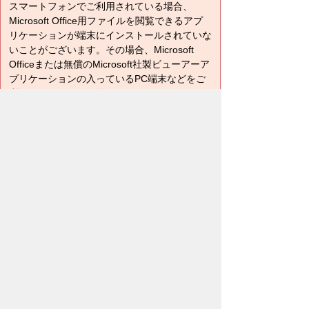
スマートフォンでご利用されている場合、
Microsoft Office用ファイルを閲覧できるアプ
リケーションが端末にインストールされていな
いことがございます。その場合、Microsoft
Officeまたは無償のMicrosoft社製ビューアーア
プリケーションの入っているPC端末などをご
利用し閲覧をお願い致します。
このページに関するアンケート
このページの情報は役に立ちました
か？
役に
どちらとも
役にたた
立った
いえない
なかった
このページに関してご意見がありまし
たらご記入ください。
（ご注意）回答が必要なお問い合わせは，直接このページの
「お問い合わせ先」（ページ作成部署）へお願いします（こ
ちらではお受けできません）。また住所・電話番号などの個
人情報は記入しないでください