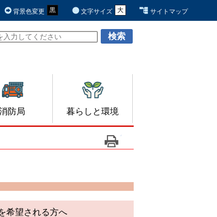
黒
青
白
大
元
背景色変更
文字サイズ
サイトマップ
消防局
暮らしと環境
を希望される方へ