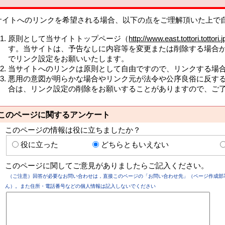
サイトへのリンクを希望される場合、以下の点をご理解頂いた上で
原則として当サイトトップページ（
http://www.east.tottori.tottori.j
す。当サイトは、予告なしに内容等を変更または削除する場合
でリンク設定をお願いいたします。
当サイトへのリンクは原則として自由ですので、リンクする場
悪用の意図が明らかな場合やリンク元が法令や公序良俗に反す
合は、リンク設定の削除をお願いすることがありますので、ご
このページに関するアンケート
このページの情報は役に立ちましたか？
役に立った
どちらともいえない
このページに関してご意見がありましたらご記入ください。
（ご注意）回答が必要なお問い合わせは，直接このページの「お問い合わせ先」（ページ作成部
ん）。また住所・電話番号などの個人情報は記入しないでください