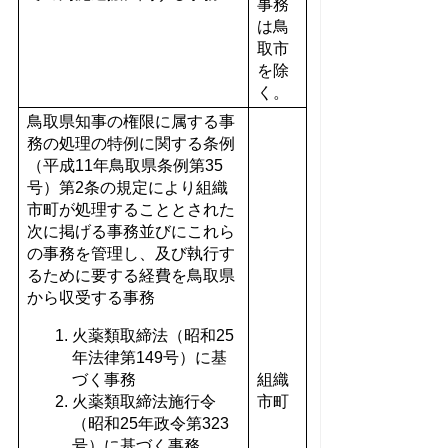
事務
は鳥
取市
を除
く。
鳥取県知事の権限に属する事
務の処理の特例に関する条例
（平成11年鳥取県条例第35
号）第2条の規定により組織
市町が処理することとされた
次に掲げる事務並びにこれら
の事務を管理し、及び執行す
るために要する経費を鳥取県
から収受する事務
火薬類取締法（昭和25
年法律第149号）に基
づく事務
組織
火薬類取締法施行令
市町
（昭和25年政令第323
号）に基づく事務