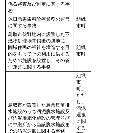
係る審査及び判定に関する事
務
休日急患歯科診療業務の運営
組織
に関する事務
市町
鳥取市伏野地内に設置した不
燃物処理場閉鎖後の跡地に、
圏域住民の福祉を増進する目
組織
的をもってその利用に供する
市町
ための施設を設置し、その管
理運営に関する事務
組織
市
町。
ただ
し、
鳥取市が設置した農業集落排
汚泥
水施設のうち汚泥脱水施設及
運搬
び汚泥堆肥化施設の管理並び
に関
に中継所から当該脱水施設ま
する
での汚泥運搬に関する事務