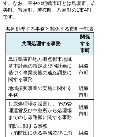
す。なお、表中の組織市町とは鳥取市、岩
美町、智頭町、若桜町、八頭町の1市4町
です。
共同処理する事務と関係する市町一覧表
関係
共同処理する事務
する
市町
鳥取県東部地方拠点都市地域
基本計画の策定及び同計画に
組織
基づく事業実施の連絡調整に
市町
関する事務
地域振興事業の実施に関する
組織
事務
市町
し尿処理場を設置し、その管
組織
理運営及び中継所から処理場
市町
までのし尿運搬に関する事務
消防に関する事務
（消防団に係る事務並びに消
組織