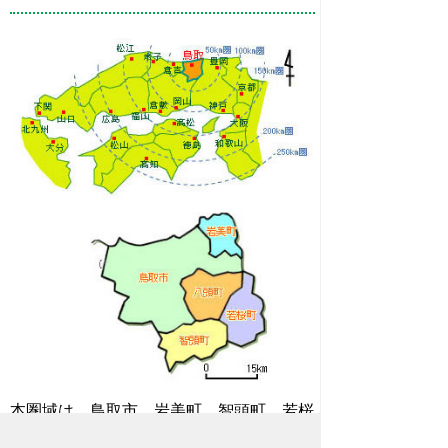
本圏域は、鳥取市、岩美町、智頭町、若桜
町、八頭町の1市4町で構成され、藩制時