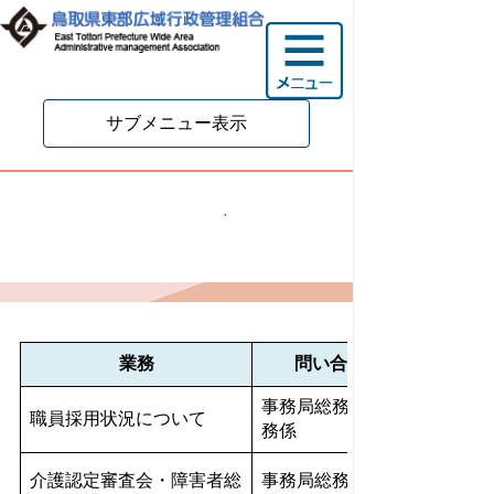
サブメニュー表示
業務別お問い合わせ先一
覧
業務
問い合わせ先
事務局総務福祉課庶
職員採用状況について
務係
介護認定審査会・障害者総
事務局総務福祉課福