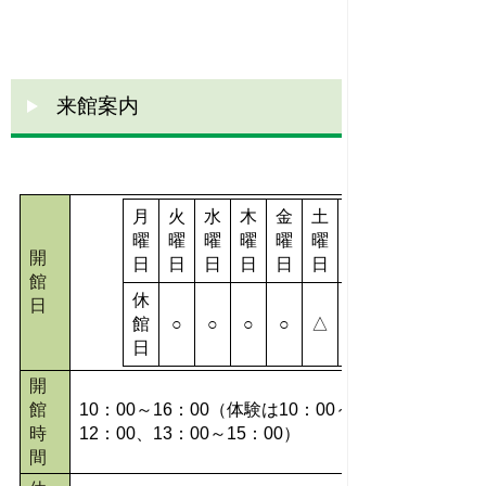
来館案内
月
火
水
木
金
土
日
曜
曜
曜
曜
曜
曜
曜
開
日
日
日
日
日
日
日
館
休
日
館
○
○
○
○
△
△
日
開
館
10
：
00
～
16
：
00（
体験は
10
：
00
～
時
12
：
00
、
13
：
00
～
15
：
00）
間