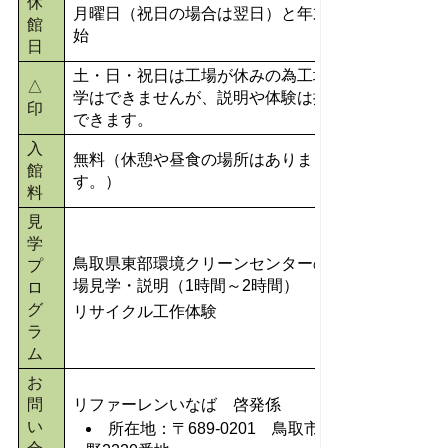
休
月曜日（祝日の場合は翌日）と年末年
館
始
日
土・日・祝日は工場が休みの為工場見
△
学はできませんが、
説明や体験は提供
印
できます。
入
無料（休憩や昼食の場所はありま
館
す。）
料
見
学
鳥取県東部環境クリーンセンターの工
プ
場見学・説明（1時間～2時間）
ロ
グ
リサイクル工作体験
ラ
ム
お
問
リファーレンいなば 啓発係
い
所在地：〒689-0201 鳥取市伏