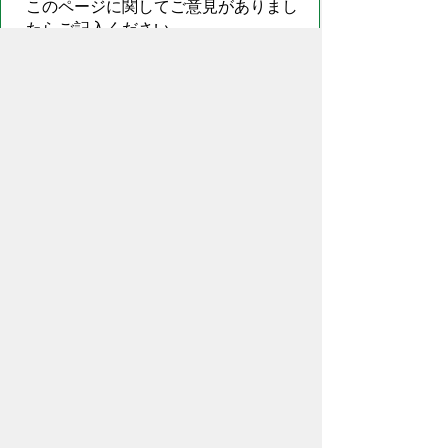
このページに関してご意見がありまし
たらご記入ください。
（ご注意）回答が必要なお問い合わせは，直接このページの
「お問い合わせ先」（ページ作成部署）へお願いします（こ
ちらではお受けできません）。また住所・電話番号などの個
人情報は記入しないでください
ページの先頭へ戻る
プライバシーポリシー
免責事項・著作権
ウェブアクセシビリティについて
リンクに
ついて
サイトの考え方